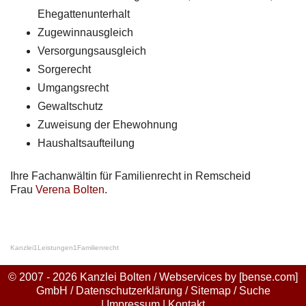
Ehegattenunterhalt
Zugewinnausgleich
Versorgungsausgleich
Sorgerecht
Umgangsrecht
Gewaltschutz
Zuweisung der Ehewohnung
Haushaltsaufteilung
Ihre Fachanwältin für Familienrecht in Remscheid
Frau
Verena Bolten
.
Kanzlei
1
Leistungen
1
Familienrecht
© 2007 - 2026 Kanzlei Bolten / Webservices by
[bense.com]
GmbH
/
Datenschutzerklärung
/
Sitemap
/
Suche
|
Impressum
|
Kontakt