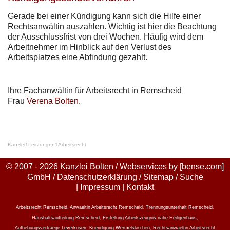
Gerade bei einer Kündigung kann sich die Hilfe einer
Rechtsanwältin auszahlen. Wichtig ist hier die Beachtung
der Ausschlussfrist von drei Wochen. Häufig wird dem
Arbeitnehmer im Hinblick auf den Verlust des
Arbeitsplatzes eine Abfindung gezahlt.
Ihre Fachanwältin für Arbeitsrecht in Remscheid
Frau
Verena Bolten
.
Kanzlei
1
Leistungen
1
Arbeitsrecht
© 2007 - 2026 Kanzlei Bolten / Webservices by
[bense.com]
GmbH
/
Datenschutzerklärung
/
Sitemap
/
Suche
|
Impressum
|
Kontakt
Arbeitsrecht Remscheid
,
Anwaeltin Arbeitsrecht Remscheid
,
Trennungsunterhalt Remscheid
,
Haushaltsaufteilung Remscheid
,
Erstellung Arbeitszeugnis nahe Heiligenhaus
,
Aufhebungsvertraege Leverkusen
,
Kuendigung Wermelskirchen
,
Rechtsanwaeltin Arbeitsrecht