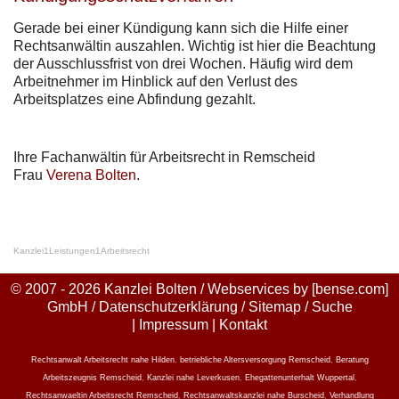
Gerade bei einer Kündigung kann sich die Hilfe einer
Rechtsanwältin auszahlen. Wichtig ist hier die Beachtung
der Ausschlussfrist von drei Wochen. Häufig wird dem
Arbeitnehmer im Hinblick auf den Verlust des
Arbeitsplatzes eine Abfindung gezahlt.
Ihre Fachanwältin für Arbeitsrecht in Remscheid
Frau
Verena Bolten
.
Kanzlei
1
Leistungen
1
Arbeitsrecht
© 2007 - 2026 Kanzlei Bolten / Webservices by
[bense.com]
GmbH
/
Datenschutzerklärung
/
Sitemap
/
Suche
|
Impressum
|
Kontakt
Rechtsanwalt Arbeitsrecht nahe Hilden
,
betriebliche Altersversorgung Remscheid
,
Beratung
Arbeitszeugnis Remscheid
,
Kanzlei nahe Leverkusen
,
Ehegattenunterhalt Wuppertal
,
Rechtsanwaeltin Arbeitsrecht Remscheid
,
Rechtsanwaltskanzlei nahe Burscheid
,
Verhandlung