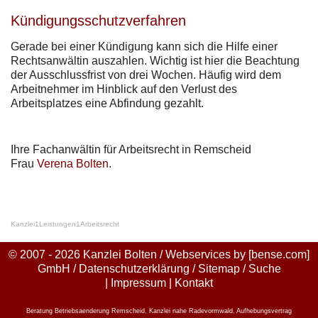
Kündigungsschutzverfahren
Gerade bei einer Kündigung kann sich die Hilfe einer
Rechtsanwältin auszahlen. Wichtig ist hier die Beachtung
der Ausschlussfrist von drei Wochen. Häufig wird dem
Arbeitnehmer im Hinblick auf den Verlust des
Arbeitsplatzes eine Abfindung gezahlt.
Ihre Fachanwältin für Arbeitsrecht in Remscheid
Frau
Verena Bolten
.
Kanzlei
1
Leistungen
1
Arbeitsrecht
© 2007 - 2026 Kanzlei Bolten / Webservices by
[bense.com]
GmbH
/
Datenschutzerklärung
/
Sitemap
/
Suche
|
Impressum
|
Kontakt
Beratung Betriebsaenderung Remscheid
,
Kanzlei nahe Radevormwald
,
Aufhebungsvertrag