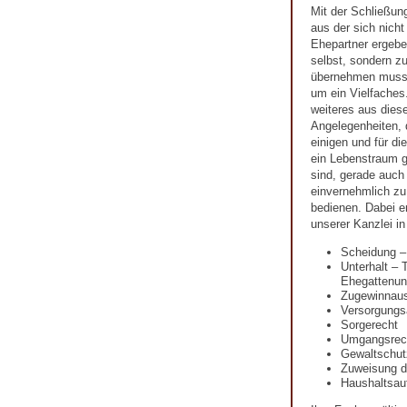
Mit der Schließun
aus der sich nicht
Ehepartner ergeben
selbst, sondern zu
übernehmen muss.
um ein Vielfaches.
weiteres aus diese
Angelegenheiten, 
einigen und für d
ein Lebenstraum ge
sind, gerade auch
einvernehmlich zu 
bedienen. Dabei e
unserer Kanzlei i
Scheidung –
Unterhalt – 
Ehegattenunt
Zugewinnaus
Versorgungs
Sorgerecht
Umgangsrec
Gewaltschut
Zuweisung 
Haushaltsauf