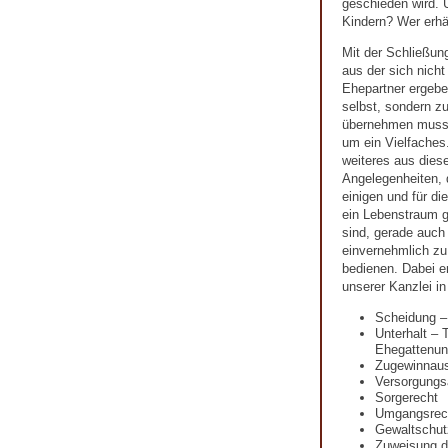
geschieden wird. U
Kindern? Wer erhä
Mit der Schließun
aus der sich nicht
Ehepartner ergeben
selbst, sondern zu
übernehmen muss.
um ein Vielfaches.
weiteres aus diese
Angelegenheiten, 
einigen und für d
ein Lebenstraum ge
sind, gerade auch
einvernehmlich zu 
bedienen. Dabei e
unserer Kanzlei i
Scheidung –
Unterhalt – 
Ehegattenunt
Zugewinnaus
Versorgungs
Sorgerecht
Umgangsrec
Gewaltschut
Zuweisung 