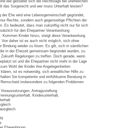
nd wie gestaltet sich die Rechtslage bei unehelichen
lt das Sorgerecht und wer muss Unterhalt leisten?
g der Ehe wird eine Lebensgemeinschaft gegründet,
 nur Rechte, sondern auch gegenseitige Pflichten der
. Es bedeutet, dass man zukünftig nicht nur für sich
sätzlich für den Ehepartner Verantwortung
 Kommen Kinder hinzu, steigt diese Verantwortung
 Von daher ist es auch nicht möglich, sich ohne
r Bindung wieder zu lösen. Es gilt, sich in sämtlichen
die in der Ehezeit gemeinsam begründet wurden, zu
ie Zukunft Regelungen zu treffen. Doch gerade, wenn
platzt ist und die Ehepartner nicht mehr in der Lage
 zum Wohl der Kinder ihre Angelegenheiten
klären, ist es notwendig, sich anwaltlicher Hilfe zu
rhalten Sie kompetente und einfühlsame Beratung in
n Remscheid insbesondere zu folgenden Problemen:
 Voraussetzungen, Antragsstellung
Trennungsunterhalt, Kindesunterhalt,
erhalt
gleich
ausgleich
ht
z
der Ehewohnung