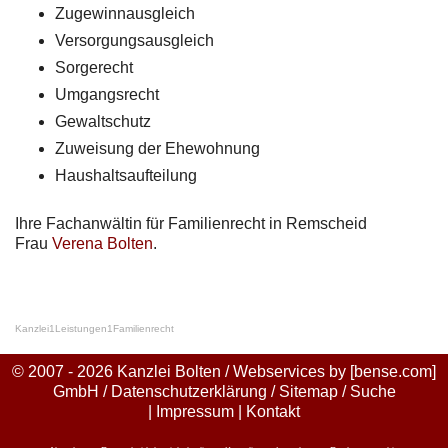
Zugewinnausgleich
Versorgungsausgleich
Sorgerecht
Umgangsrecht
Gewaltschutz
Zuweisung der Ehewohnung
Haushaltsaufteilung
Ihre Fachanwältin für Familienrecht in Remscheid
Frau
Verena Bolten
.
Kanzlei
1
Leistungen
1
Familienrecht
© 2007 - 2026 Kanzlei Bolten / Webservices by
[bense.com]
GmbH
/
Datenschutzerklärung
/
Sitemap
/
Suche
|
Impressum
|
Kontakt